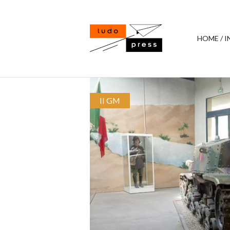
HOME / I
II GM