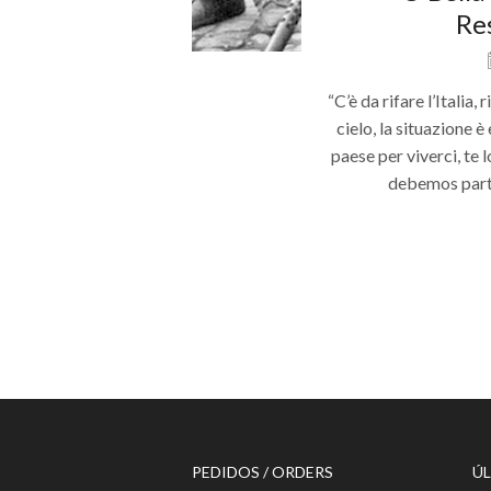
Re
“C’è da rifare l’Italia
cielo, la situazione 
paese per viverci, te 
debemos parti
PEDIDOS / ORDERS
ÚL