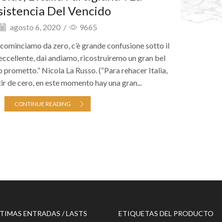
sistencia Del Vencido
agosto 6, 2020
/
9665
, ricominciamo da zero, c’è grande confusione sotto il
è eccellente, dai andiamo, ricostruiremo un gran bel
lo prometto.” Nicola La Russo. (“Para rehacer Italia,
r de cero, en este momento hay una gran...
CONTINUE READING
TIMAS ENTRADAS / LASTS
ETIQUETAS DEL PRODUCTO