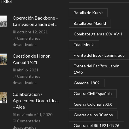
TRIES
Batalla de Kursk
Operación Backbone –
Batalla por Madrid
La invasión aliada del ...
octubre 12, 2021
Combate galeras sXV-XVII
Comentarios
en
desactivados
Edad Media
Operación
Frente del Este - Leningrado
Cuestión de Honor,
Backbone
Annual 1921
–
Frente del Pacífico. Japón
La
abril 6, 2021
1945
invasión
Comentarios
aliada
en
desactivados
Gamonal 1809
del
Cuestión
Guerra Civil Española
Colaboración /
Protectorado,
de
Agreement Draco Ideas
1942-
Honor,
Guerra Colonial s.XIX
– Alea
43
Annual
1921
noviembre 11, 2020
Guerra de los 30 años
Comentarios
Guerra del Rif 1921-1926
en
desactivados