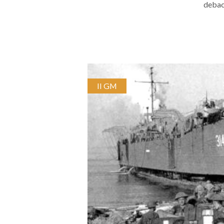
debacl
II GM