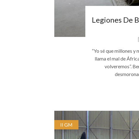
Legiones De Ba
“Yo sé que millones y m
llama el mal de Áfric
volveremos”. Ben
desmoronam
II GM